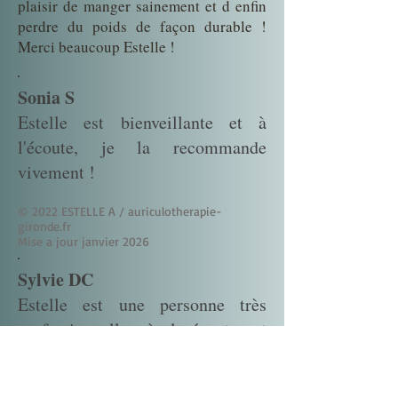
plaisir de manger sainement et d enfin
perdre du poids de façon durable !
Merci beaucoup Estelle !
Sonia S
Estelle est bienveillante et à
l'écoute, je la recommande
vivement !
© 2022 ESTELLE A / auriculotherapie-
gironde.fr
Mise a jour janvier 2026
Sylvie DC
Estelle est une personne très
professionnelle, à l écoute et
surtout qui ne juge pas.
On peut lui parler de tout. Je suis