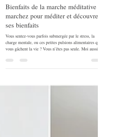
aubertinestelle33
27 avr.
4 min de lecture
Bienfaits de la marche méditative :
marchez pour méditer et découvrez
ses bienfaits
Vous sentez-vous parfois submergée par le stress, la
charge mentale, ou ces petites pulsions alimentaires qui
vous gâchent la vie ? Vous n’êtes pas seule. Moi aussi,
j’ai cherché des solutions simples, accessibles, qui ne
demandent pas des heures ni un équipement spécial. Et
puis, j’ai découvert la marche méditative. Oui, marcher
pour méditer, c’est possible, et c’est une vraie bouffée
d’air frais pour le corps et l’esprit. Vous voulez savoir
pourquoi ? Suivez-moi, je vous ex