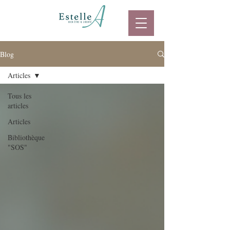
Blog
Articles
Tous les
articles
Articles
Bibliothèque
"SOS"