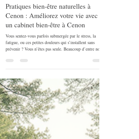
aubertinestelle33
28 avr.
4 min de lecture
Pratiques bien-être naturelles à
Cenon : Améliorez votre vie avec
un cabinet bien-être à Cenon
Vous sentez-vous parfois submergée par le stress, la
fatigue, ou ces petites douleurs qui s’installent sans
prévenir ? Vous n’êtes pas seule. Beaucoup d’entre nous,
surtout entre 30 et 65 ans, vivent avec une charge
mentale importante, des troubles du sommeil, des
pulsions alimentaires incontrôlables, ou encore une
irritabilité qui gâche les journées. Et si je vous disais
qu’il existe des solutions naturelles, accessibles, et
surtout bienveillantes, juste à côté de chez vous