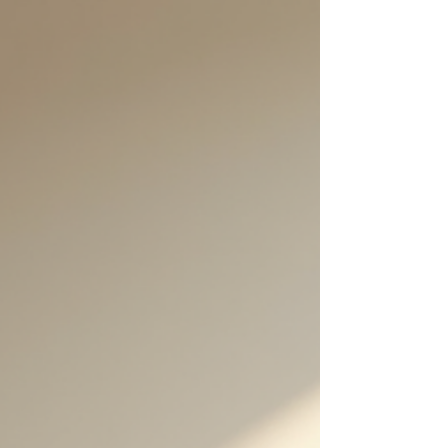
Mais imaginez un instant pouvoir reprendre le contrôle,
retrouver votre énergie, votre sérénité, et même votre
silhouette. C’est possible, et je vais vou