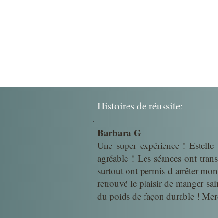
Histoires de réussite:
Barbara G
Une super expérience ! Estelle 
agréable ! Les séances ont tran
surtout ont permis d arrêter mon 
retrouvé le plaisir de manger sa
du poids de façon durable ! Mer