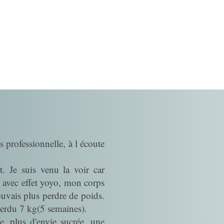
s professionnelle, à l écoute
t. Je suis venu la voir car
 avec effet yoyo, mon corps
pouvais plus perdre de poids.
 perdu 7 kg(5 semaines).
e, plus d'envie sucrée, une