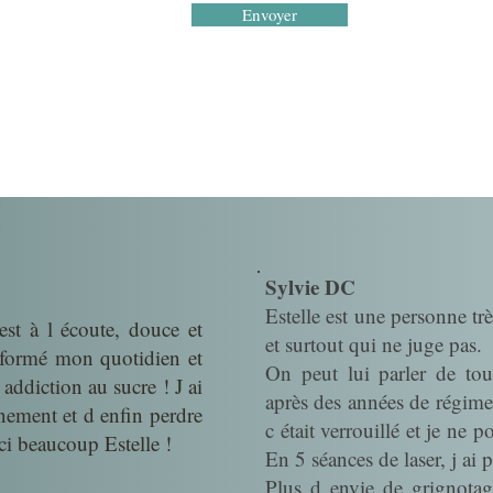
Envoyer
Sylvie DC
Estelle est une personne trè
est à l écoute, douce et
et surtout qui ne juge pas.
sformé mon quotidien et
On peut lui parler de tou
addiction au sucre ! J ai
après des années de régime
inement et d enfin perdre
c était verrouillé et je ne 
ci beaucoup Estelle !
En 5 séances de laser, j ai
Plus d envie de grignotag