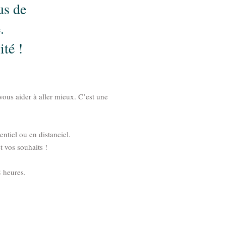
us de
.
ité !
vous aider à aller mieux. C’est une
entiel ou en distanciel.
t vos souhaits !
8 heures.