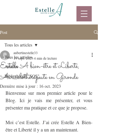
Post
Tous les articles
aubertinestelle33
Tous les articles
19 sept. 2023
4 min de lecture
Estelle A bien-être et Liberté,
Articles
Auriculothérapeute en Gironde
Bibliothèque "SOS"
Dernière mise à jour :
16 oct. 2023
Bienvenue sur mon premier article pour le 
Blog. Ici je vais me présenter, et vous 
présenter ma pratique et ce que je propose. 
Moi c’est Estelle. J’ai crée Estelle A Bien-
être et Liberté il y a un an maintenant. 