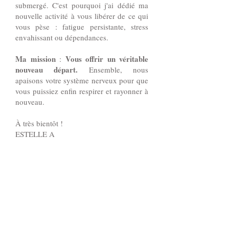
submergé. C'est pourquoi j'ai dédié ma
nouvelle activité à vous libérer de ce qui
vous pèse : fatigue persistante, stress
envahissant ou dépendances.
Ma mission
Vous offrir un véritable
:
nouveau départ.
Ensemble, nous
apaisons votre système nerveux pour que
vous puissiez enfin respirer et rayonner à
nouveau.
À très bientôt !
ESTELLE A
Pour prendre rendez-
vous
pour une ou plusieurs
séances,
il vous suffit de me
contacter au
06 22 13 50 42