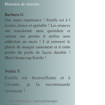
Histoires de réussite:
Barbara G
Une super expérience ! Estelle est à l
écoute, douce et agréable ! Les séances
ont transformé mon quotidien et
surtout ont permis d arrêter mon
addiction au sucre ! J ai retrouvé le
plaisir de manger sainement et d enfin
perdre du poids de façon durable !
Merci beaucoup Estelle !
Sonia S
Estelle est bienveillante et à
l'écoute, je la recommande
vivement !
© 2022 ESTELLE A / auriculotherapie-
gironde.fr