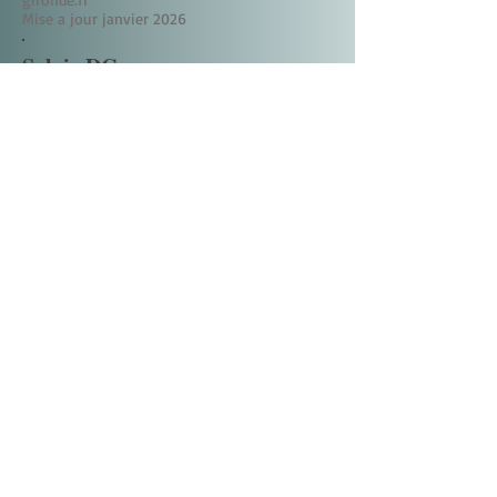
Mise a jour janvier 2026
Sylvie DC
Estelle est une personne très
professionnelle, à l écoute et
surtout qui ne juge pas.
On peut lui parler de tout. Je suis
venu la voir car après des années
de régime avec effet yoyo, mon
corps c était verrouillé et je ne
pouvais plus perdre de poids. En 5
séances de laser, j ai perdu 7 kg(5
semaines).
Plus d envie de grignotage, plus
d'envie sucrée, une sensation de
satiété rapide, bref que du