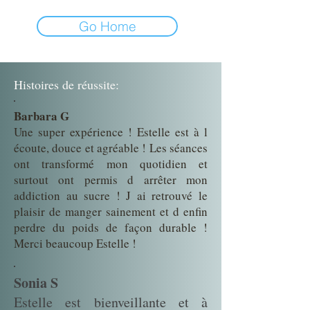
Go Home
Histoires de réussite:
Barbara G
Une super expérience ! Estelle est à l
écoute, douce et agréable ! Les séances
ont transformé mon quotidien et
surtout ont permis d arrêter mon
addiction au sucre ! J ai retrouvé le
plaisir de manger sainement et d enfin
perdre du poids de façon durable !
Merci beaucoup Estelle !
Sonia S
Estelle est bienveillante et à