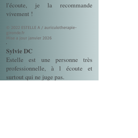
l'écoute, je la recommande
vivement !
© 2022 ESTELLE A / auriculotherapie-
gironde.fr
Mise a jour janvier 2026
Sylvie DC
Estelle est une personne très
professionnelle, à l écoute et
surtout qui ne juge pas.
On peut lui parler de tout. Je suis
venu la voir car après des années
de régime avec effet yoyo, mon
corps c était verrouillé et je ne
pouvais plus perdre de poids. En 5
séances de laser, j ai perdu 7 kg(5
semaines).