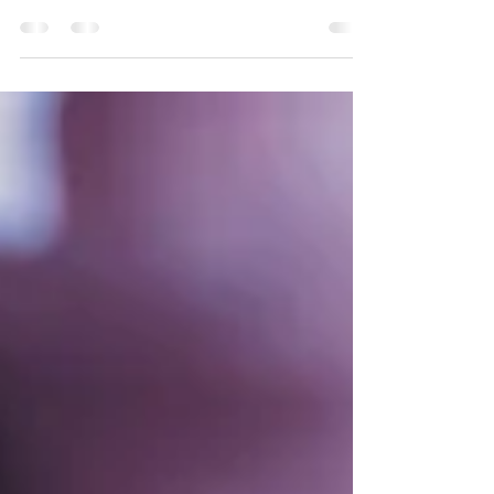
Tout ça pour en venir a écrire cette article sur les
argiles. Car sin on connais les effet de l'argile verte en
soins de la peau, on connais