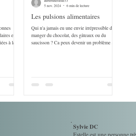
aubertinestelle33
5 nov. 2024
6 min de lecture
Les pulsions alimentaires
bonnes
Qui n'a jamais eu une envie irrépressible de
laires en
manger du chocolat, des gâteaux ou du
iées à la
saucisson ? Ca peux devenir un problème si
c'est souvent
Sylvie DC
Estelle est une personne trè