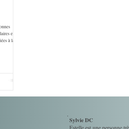
bonnes
laires en
iées à la
Sylvie DC
Estelle est une personne trè