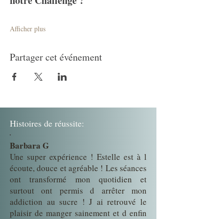
notre Challenge ?
Afficher plus
Partager cet événement
Histoires de réussite:
Barbara G
Une super expérience ! Estelle est à l
écoute, douce et agréable ! Les séances
ont transformé mon quotidien et
surtout ont permis d arrêter mon
addiction au sucre ! J ai retrouvé le
plaisir de manger sainement et d enfin