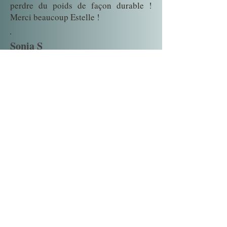
perdre du poids de façon durable !
Merci beaucoup Estelle !
Sonia S
Estelle est bienveillante et à
l'écoute, je la recommande
vivement !
© 2022 ESTELLE A / auriculotherapie-
gironde.fr
Mise a jour janvier 2026
Sylvie DC
Estelle est une personne très
professionnelle, à l écoute et
surtout qui ne juge pas.
On peut lui parler de tout. Je suis
venu la voir car après des années