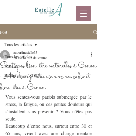
Post
Tous les articles
aubertinestelle33
Tous les articles
28 avr.
4 min de lecture
Pratiques bien-être naturelles à Cenon
Articles
: Améliorez votre vie avec un cabinet
Bibliothèque "SOS"
bien-être à Cenon
Vous sentez-vous parfois submergée par le 
stress, la fatigue, ou ces petites douleurs qui 
s’installent sans prévenir ? Vous n’êtes pas 
seule. 
Beaucoup d’entre nous, surtout entre 30 et 
65 ans, vivent avec une charge mentale 