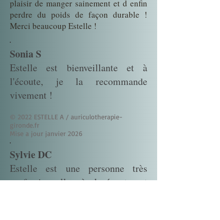
plaisir de manger sainement et d enfin
perdre du poids de façon durable !
Merci beaucoup Estelle !
Sonia S
Estelle est bienveillante et à
l'écoute, je la recommande
vivement !
© 2022 ESTELLE A / auriculotherapie-
gironde.fr
Mise a jour janvier 2026
Sylvie DC
Estelle est une personne très
professionnelle, à l écoute et
surtout qui ne juge pas.
On peut lui parler de tout. Je suis